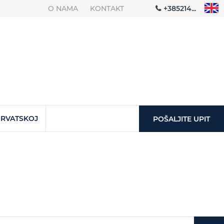
O NAMA
KONTAKT
+385214...
HRVATSKOJ
POŠALJITE UPIT