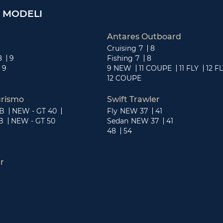
 MODELI
Antares Outboard
Cruising
7
8
8
9
Fishing
7
8
9
9 NEW
11 COUPE
11 FLY
12 F
12 COUPE
rismo
Swift Trawler
OB
NEW - GT 40
Fly
NEW 37
41
B
NEW - GT 50
Sedan
NEW 37
41
48
54
r