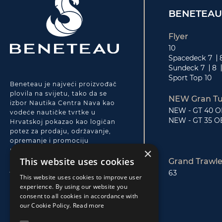
BENETEAU
Flyer
10
Spacedeck
7
Sundeck
7
8
Sport Top
10
Beneteau je najveći proizvođač
plovila na svijetu, tako da se
NEW Gran Tu
izbor Nautika Centra Nava kao
NEW - GT 40 
vodeće nautičke tvrtke u
NEW - GT 35 O
Hrvatskoj pokazao kao logičan
potez za prodaju, održavanje,
opremanje i promociju
×
motornih plovila. Beneteau
This website uses cookies
motornjaci su inovativni,
Grand Trawle
jednostavni i osmišljeni za
63
This website uses cookies to improve user
nautičare. Navina visoko
experience. By using our website you
profesionalna potpora,
consent to all cookies in accordance with
vrhunska post-prodajna i
our Cookie Policy.
Read more
servisna usluga jamče
bezbrižno vlasništvo svakom